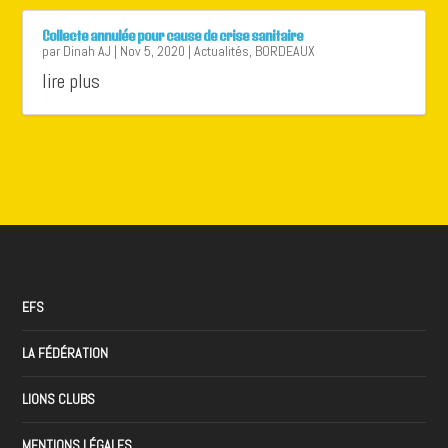
Collecte annulée pour cause de crise sanitaire
par
Dinah AJ
|
Nov 5, 2020
|
Actualités
,
BORDEAUX
lire plus
EFS
LA FÉDÉRATION
LIONS CLUBS
MENTIONS LÉGALES