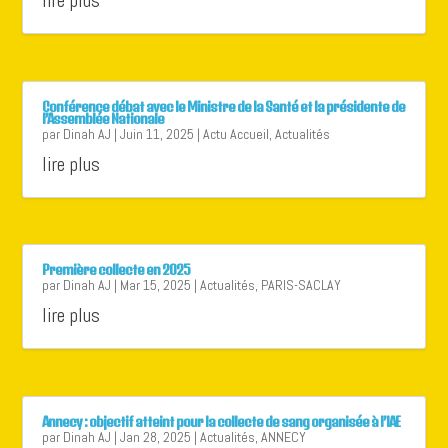
lire plus
Conférence débat avec le Ministre de la Santé et la présidente de
l’Assemblée Nationale
par
Dinah AJ
|
Juin 11, 2025
|
Actu Accueil
,
Actualités
lire plus
Première collecte en 2025
par
Dinah AJ
|
Mar 15, 2025
|
Actualités
,
PARIS-SACLAY
lire plus
Annecy : objectif atteint pour la collecte de sang organisée à l’IAE
par
Dinah AJ
|
Jan 28, 2025
|
Actualités
,
ANNECY