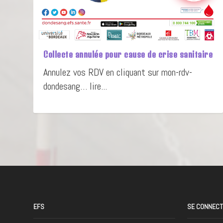
Collecte annulée pour cause de crise sanitaire
Annulez vos RDV en cliquant sur mon-rdv-
dondesang… lire...
EFS
SE CONNEC