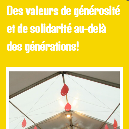
D
es valeurs de générosité
et de solidarité a
u-delà
des générations!