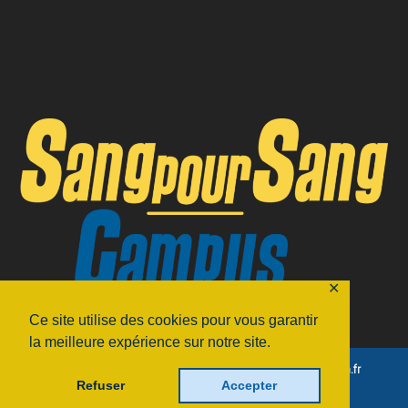
✕
Ce site utilise des cookies pour vous garantir
la meilleure expérience sur notre site.
© 2016
Fédération Sang Pour Sang Campus - Site by
Artmisia.fr
Refuser
Accepter