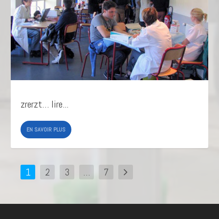
zrerzt… lire...
EN SAVOIR PLUS
1
2
3
…
7