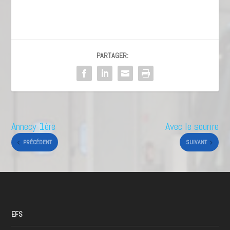
PARTAGER:
Annecy 1ère
Avec le sourire
PRÉCÉDENT
SUIVANT
EFS